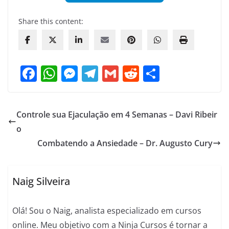
Share this content:
F
W
M
T
G
R
S
a
h
e
el
m
e
h
c
at
ss
e
ai
d
ar
Controle sua Ejaculação em 4 Semanas – Davi Ribeir
e
s
e
gr
l
di
e
o
b
A
n
a
t
Combatendo a Ansiedade – Dr. Augusto Cury
o
p
g
m
o
p
er
Naig Silveira
k
Olá! Sou o Naig, analista especializado em cursos
online. Meu objetivo com a Ninja Cursos é tornar a