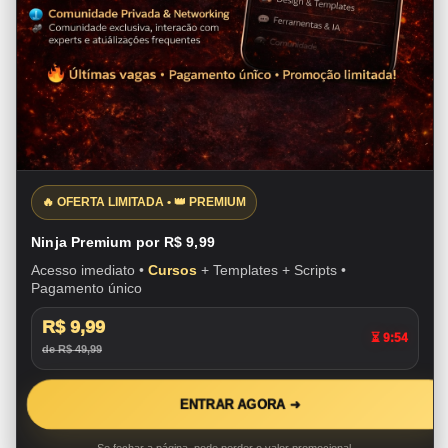
🔥 OFERTA LIMITADA • 👑 PREMIUM
Ninja Premium por R$ 9,99
Acesso imediato •
Cursos
+ Templates + Scripts •
Pagamento único
R$ 9,99
⏳ 9:53
de R$ 49,99
ENTRAR AGORA ➜
Se fechar a página, pode perder o valor promocional.