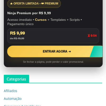
🔥 OFERTA LIMITADA • 👑 PREMIUM
Ninja Premium por R$ 9,99
Acesso imediato •
Cursos
+ Templates + Scripts •
Pagamento único
R$ 9,99
⏳ 9:53
de R$ 49,99
ENTRAR AGORA ➜
Se fechar a página, pode perder o valor promocional.
Categorias
Afiliados
Automação