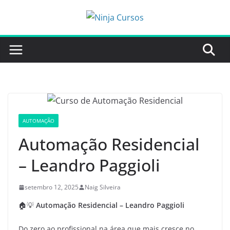
Pular
para
o
conteúdo
AUTOMAÇÃO
Automação Residencial
– Leandro Paggioli
setembro 12, 2025
Naig Silveira
🏠💡
Automação Residencial – Leandro Paggioli
Do zero ao profissional na área que mais cresce no