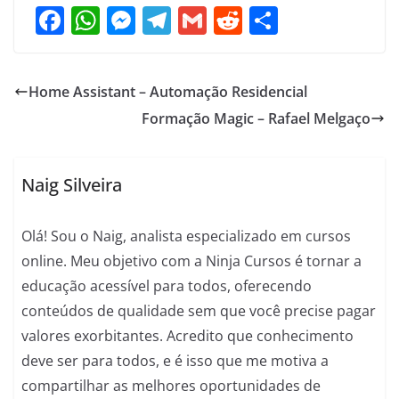
F
W
M
T
G
R
S
a
h
e
el
m
e
h
c
at
ss
e
ai
d
ar
Home Assistant – Automação Residencial
e
s
e
gr
l
di
e
Formação Magic – Rafael Melgaço
b
A
n
a
t
o
p
g
m
o
p
er
Naig Silveira
k
Olá! Sou o Naig, analista especializado em cursos
online. Meu objetivo com a Ninja Cursos é tornar a
educação acessível para todos, oferecendo
conteúdos de qualidade sem que você precise pagar
valores exorbitantes. Acredito que conhecimento
deve ser para todos, e é isso que me motiva a
compartilhar as melhores oportunidades de