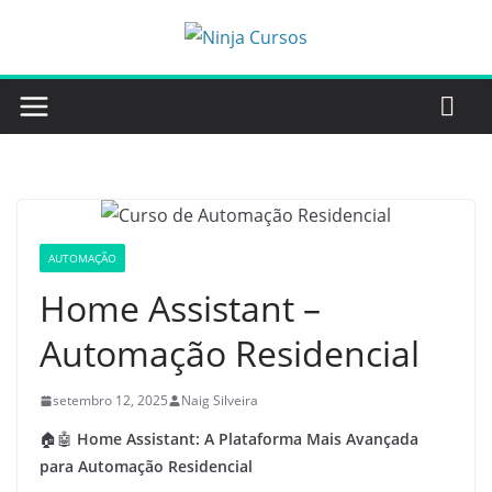
Pular
para
o
conteúdo
AUTOMAÇÃO
Home Assistant –
Automação Residencial
setembro 12, 2025
Naig Silveira
🏠🤖
Home Assistant: A Plataforma Mais Avançada
para Automação Residencial