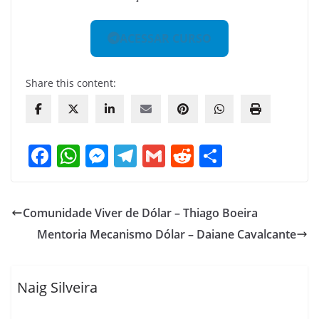
ACESSAR CURSO
Share this content:
F
W
M
T
G
R
S
a
h
e
el
m
e
h
c
at
ss
e
ai
d
ar
Comunidade Viver de Dólar – Thiago Boeira
e
s
e
gr
l
di
e
Mentoria Mecanismo Dólar – Daiane Cavalcante
b
A
n
a
t
o
p
g
m
o
p
er
Naig Silveira
k