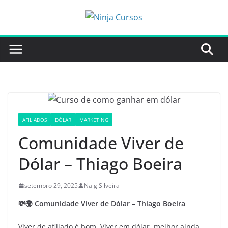
Pular
para
o
conteúdo
AFILIADOS
DÓLAR
MARKETING
Comunidade Viver de
Dólar – Thiago Boeira
setembro 29, 2025
Naig Silveira
💸🌍
Comunidade Viver de Dólar – Thiago Boeira
Viver de afiliado é bom. Viver em dólar, melhor ainda.