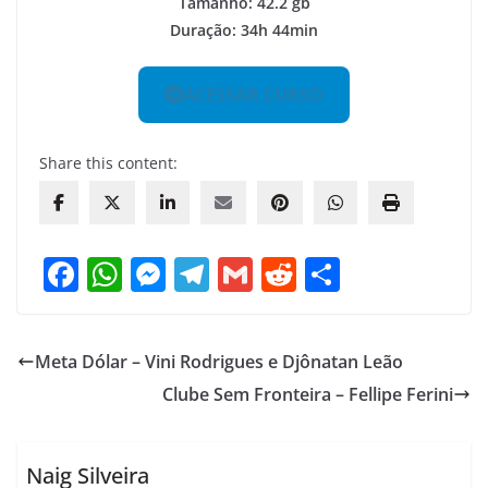
Tamanho: 42.2 gb
Duração: 34h 44min
ACESSAR CURSO
Share this content:
F
W
M
T
G
R
S
a
h
e
el
m
e
h
c
at
ss
e
ai
d
ar
Meta Dólar – Vini Rodrigues e Djônatan Leão
e
s
e
gr
l
di
e
Clube Sem Fronteira – Fellipe Ferini
b
A
n
a
t
o
p
g
m
o
p
er
Naig Silveira