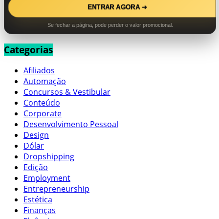
ENTRAR AGORA ➜
Se fechar a página, pode perder o valor promocional.
Categorias
Afiliados
Automação
Concursos & Vestibular
Conteúdo
Corporate
Desenvolvimento Pessoal
Design
Dólar
Dropshipping
Edição
Employment
Entrepreneurship
Estética
Finanças