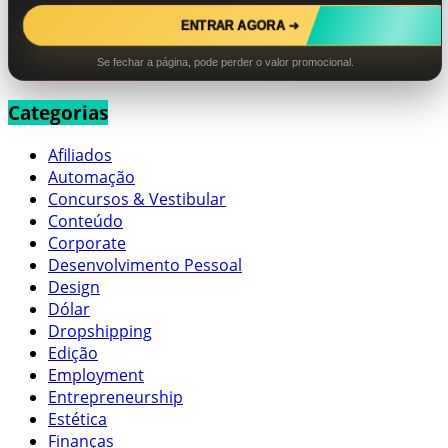
ENTRAR AGORA ➜
Se fechar a página, pode perder o valor promocional.
Categorias
Afiliados
Automação
Concursos & Vestibular
Conteúdo
Corporate
Desenvolvimento Pessoal
Design
Dólar
Dropshipping
Edição
Employment
Entrepreneurship
Estética
Finanças